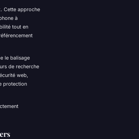
x. Cette approche
tphone à
lité tout en
 référencement
e le balisage
eurs de recherche
sécurité web,
 protection
ectement
ers