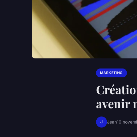
MARKETING
Créatio
avenir 
J
Jean
10 novem