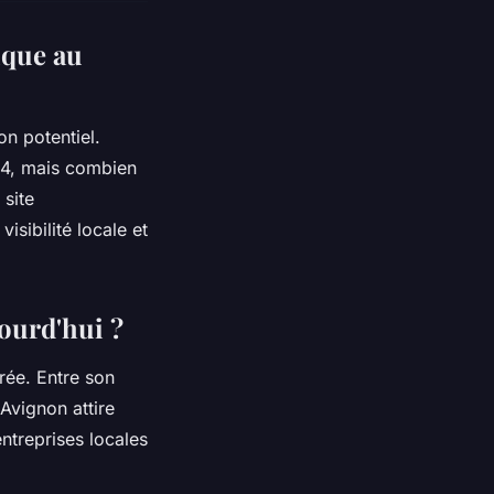
ique au
on potentiel.
24, mais combien
 site
isibilité locale et
jourd'hui ?
rée. Entre son
Avignon attire
ntreprises locales