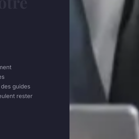
otre
ment
es
 des guides
eulent rester